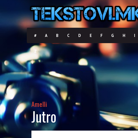
#
A
B
C
D
E
F
G
H
I
Z
Amelli
Jutro