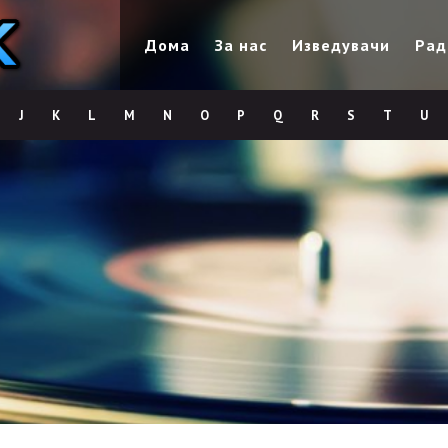
Дома
За нас
Изведувачи
Рад
J
K
L
M
N
O
P
Q
R
S
T
U