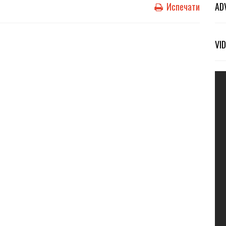
Испечати
AD
VI