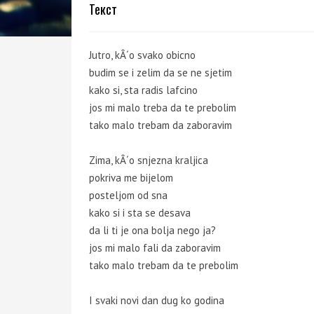
Текст
Jutro, kÂ´o svako obicno
budim se i zelim da se ne sjetim
kako si, sta radis lafcino
jos mi malo treba da te prebolim
tako malo trebam da zaboravim
Zima, kÂ´o snjezna kraljica
pokriva me bijelom
posteljom od sna
kako si i sta se desava
da li ti je ona bolja nego ja?
jos mi malo fali da zaboravim
tako malo trebam da te prebolim
I svaki novi dan dug ko godina