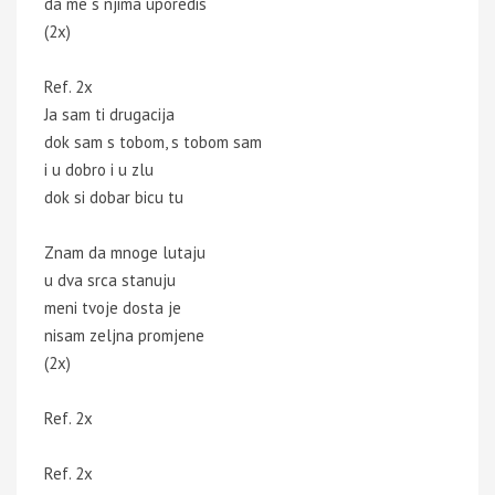
da me s njima uporedis
(2x)
Ref. 2x
Ja sam ti drugacija
dok sam s tobom, s tobom sam
i u dobro i u zlu
dok si dobar bicu tu
Znam da mnoge lutaju
u dva srca stanuju
meni tvoje dosta je
nisam zeljna promjene
(2x)
Ref. 2x
Ref. 2x