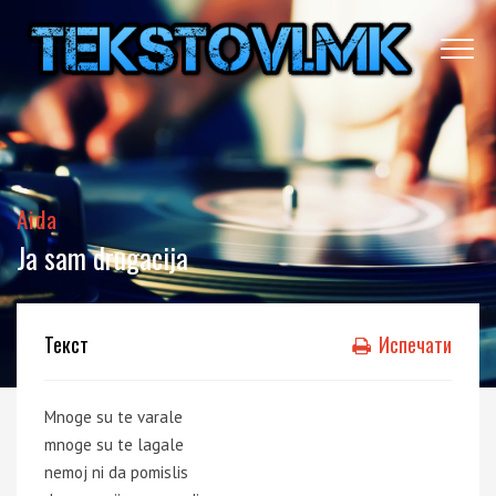
Aida
Ja sam drugacija
Текст
Испечати
Mnoge su te varale
mnoge su te lagale
nemoj ni da pomislis