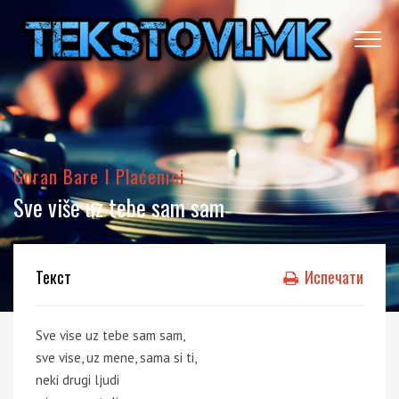
Goran Bare I Plaćenici
Sve više uz tebe sam sam
Текст
Испечати
Sve vise uz tebe sam sam,
sve vise, uz mene, sama si ti,
neki drugi ljudi