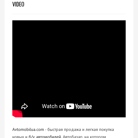
VIDEO
Avtomobilua.com
- быстрая продажа и легкая покупка
новых и
б/у автомобилей
. Автобазар, на котором